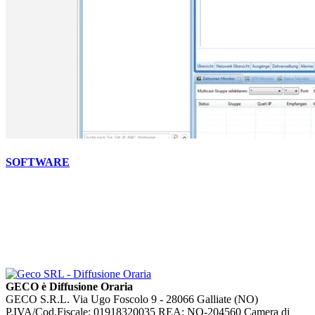
SOFTWARE
GECO è Diffusione Oraria
GECO S.R.L. Via Ugo Foscolo 9 - 28066 Galliate (NO)
P.IVA/Cod.Fiscale: 01918320035 REA: NO-204560 Camera di