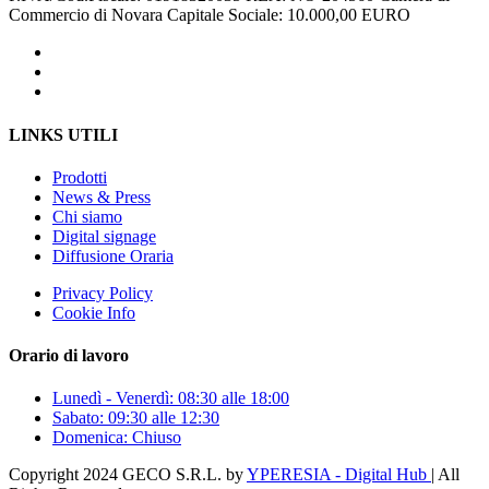
Commercio di Novara Capitale Sociale: 10.000,00 EURO
LINKS UTILI
Prodotti
News & Press
Chi siamo
Digital signage
Diffusione Oraria
Privacy Policy
Cookie Info
Orario di lavoro
Lunedì - Venerdì: 08:30 alle 18:00
Sabato: 09:30 alle 12:30
Domenica: Chiuso
Copyright 2024 GECO S.R.L. by
YPERESIA - Digital Hub
| All