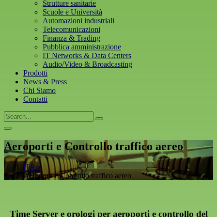
Strutture sanitarie
Scuole e Università
Automazioni industriali
Telecomunicazioni
Finanza & Trading
Pubblica amministrazione
IT Networks & Data Centers
Audio/Video & Broadcasting
Prodotti
News & Press
Chi Siamo
Contatti
Aeroporti e Controllo traffico aereo
Home
Aeroporti e Controllo traffico aereo
Time Server e orologi per aeroporti e controllo del